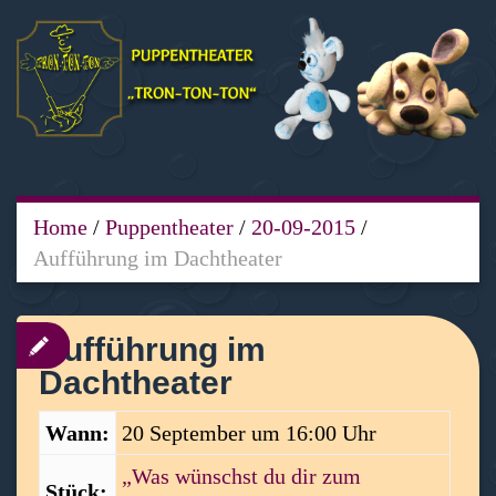
Home
/
Puppentheater
/
20-09-2015
/
Aufführung im Dachtheater
Aufführung im
Dachtheater
Wann:
20 September um 16:00 Uhr
„Was wünschst du dir zum
Stück: